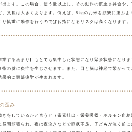
が出ます。この場合、使う量以上に、その動作の慎重さ具合や、
、負担は大きくあります。例えば、5kgのお米を頻繁に運ぶより
より慎重に動作を行うのでばね指になるリスクは高くなります。
作業するあまり目もとても集中した状態になり緊張状態になりま
り指の腱に炎症を生じさせます。また、目と脳は神経で繋がって
結果的に頭部疲労が生まれます。
の歪み
働きをしているかと言うと（毒素排出・栄養吸収・ホルモン血糖
に昼間頑張られ、夜は夜泣きなどで睡眠不足、子どもが泣く前に