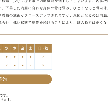
が極端に少なくなる事で内臓機能が低下してしまいます。内臓機
す。下垂した内臓に合わせ身体の骨は歪み、ひどくなると骨自体
や腱鞘の施術がクローズアップされますが、原因となるのは内臓
鈍らせ、鈍い状態で動作を続けることにより、腱の負担は高くな
火
水
木
金
土
日・祝
●
●
●
●
×
×
●
●
×
×
b予約
です。
なります。