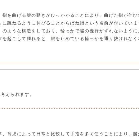
、指を曲げる腱の動きがひっかかることにより、曲げた指が伸び
もに跳ねるように伸びることからばね指という名前が付いていま
」のような構造をしており、輪っかで腱の走行がずれないように
症を起こして腫れると、腱を止めている輪っかを通り抜けれなく
が考えられます。
事、育児によって日常と比較して手指を多く使うことにより、腱