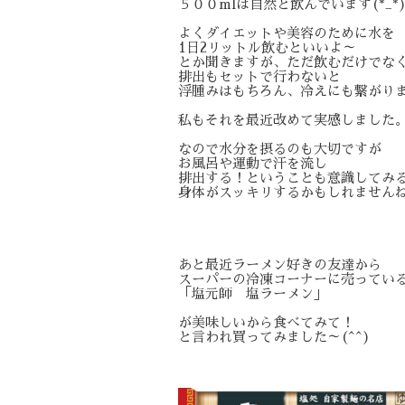
５００mlは自然と飲んでいます(*_*
よくダイエットや美容のために水を
1日2リットル飲むといいよ～
とか聞きますが、ただ飲むだけでな
排出もセットで行わないと
浮腫みはもちろん、冷えにも繋がります
私もそれを最近改めて実感しました
なので水分を摂るのも大切ですが
お風呂や運動で汗を流し
排出する！ということも意識してみ
身体がスッキリするかもしれませんね(
あと最近ラーメン好きの友達から
スーパーの冷凍コーナーに売ってい
「塩元師 塩ラーメン」
が美味しいから食べてみて！
と言われ買ってみました～(^^)