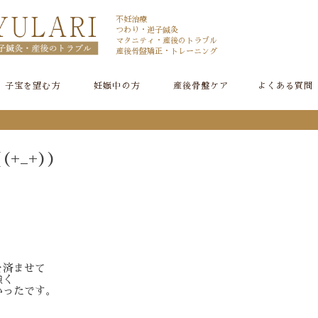
不妊治療
つわり・逆子鍼灸
マタニティ・産後のトラブル
産後骨盤矯正・トレーニング
子宝を望む方
妊娠中の方
産後骨盤ケア
よくある質問
+_+))
を済ませて
強く
かったです。