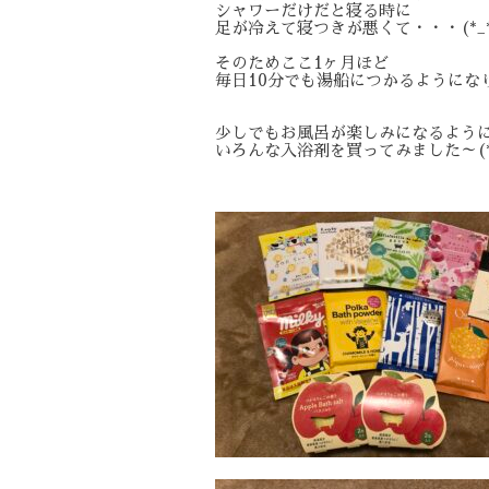
シャワーだけだと寝る時に
足が冷えて寝つきが悪くて・・・(*_*
そのためここ1ヶ月ほど
毎日10分でも湯船につかるようにな
少しでもお風呂が楽しみになるよう
いろんな入浴剤を買ってみました～(*^