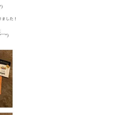
)
りました！
に
^*)