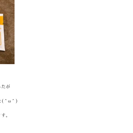
したが
(＾ω＾)
ます。