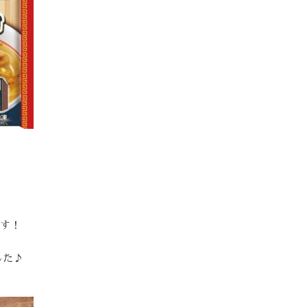
です！
した♪