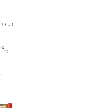
)
く
(;O;)
。
ると
^^)
る