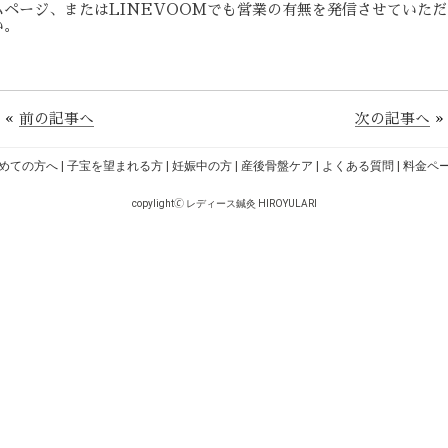
ページ、またはLINEVOOMでも営業の有無を発信させていた
い。
«
前の記事へ
次の記事へ
»
めての方へ
|
子宝を望まれる方
|
妊娠中の方
|
産後骨盤ケア
|
よくある質問
|
料金ペ
copylight🄫 レディース鍼灸 HIROYULARI