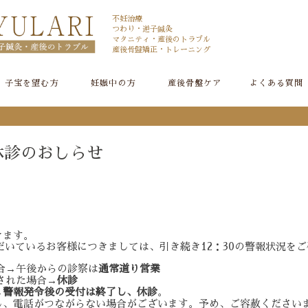
不妊治療
つわり・逆子鍼灸
マタニティ・産後のトラブル
産後骨盤矯正・トレーニング
子宝を望む方
妊娠中の方
産後骨盤ケア
よくある質問
休診のおしらせ
きます。
約いただいているお客様につきましては、引き続き12：30の警報状況
場合→午後からの診察は
通常道り営業
された場合→
休診
→
警報発令後の受付は終了し、休診
。
し、電話がつながらない場合がございます。予め、ご容赦ください