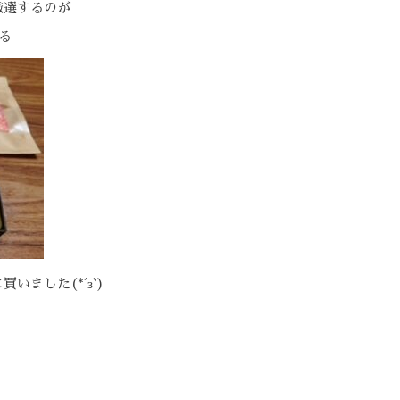
厳選するのが
る
ました(*´з`)