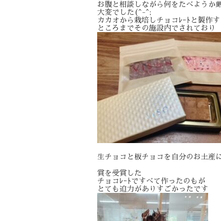
お腹と相談しながら何をたべようか
大変でした(^-^;
カカオから栽培しチョコﾚｰﾄと製作す
ところまでその施設内でされており
生チョコと板チョコを自分のお土産に買い
賞を受賞した
チョコﾚｰﾄですべて作ったのもが
とても迫力がありすごかったです