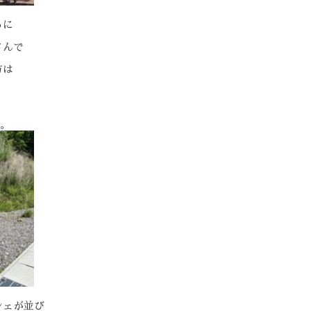
ろに
さんで
方は
た。
シェが並び